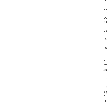
ce
Co
be
co
su
Sa
L
pr
es
ma
El
re
sa
nu
de
Es
al
nu
en