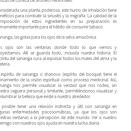
nizas de corteza de árboles medicinales.
nsiderada una planta poderosa, este humo de inhalación tiene
neficios para combatir la sinusitis y la migraña. La calidad de la
mposición de estos ingredientes en su preparación es
mamente importante para el hábito de consumir tabaco.
nanga, las gotas para los ojos de la selva amazónica
os ojos son las ventanas donde todo lo que vemos y
oyectamos. Allí se guarda todo, incluida nuestra historia. El
píritu del sananga cura al expulsar todos los males del alma y la
teria.
 espíritu de sananga o shanovo (espíritu del bosque) tiene el
finamiento de la visión espiritual como proceso medicinal. Así,
nanga nos permite visualizar la verdad que nos rodea, sin
estra ceguera personal y limitante, permitiéndonos visualizar y
slumbrar la belleza que existe a nuestro alrededor.
 posible tener una relación indirecta y útil con sananga en
gunas enfermedades psicosomáticas, ya que los ojos son
estras ventanas a la percepción de este mundo. Ver a nuestro
emigo con nuestros ojos ayuda en nuestra lucha diaria.