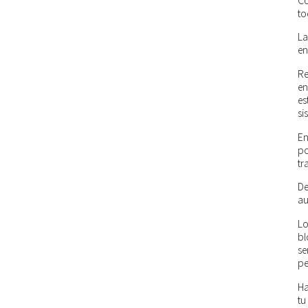
Co
to
La
en
Re
en
es
si
En
po
tr
De
au
Lo
bl
se
pe
Ha
tu