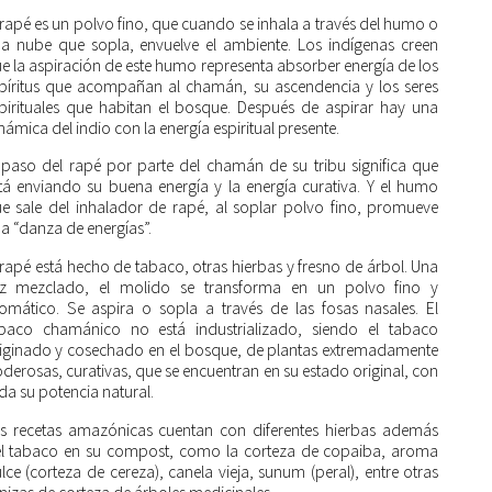
 rapé es un polvo fino, que cuando se inhala a través del humo o
a nube que sopla, envuelve el ambiente. Los indígenas creen
e la aspiración de este humo representa absorber energía de los
píritus que acompañan al chamán, su ascendencia y los seres
pirituales que habitan el bosque. Después de aspirar hay una
námica del indio con la energía espiritual presente.
 paso del rapé por parte del chamán de su tribu significa que
tá enviando su buena energía y la energía curativa. Y el humo
e sale del inhalador de rapé, al soplar polvo fino, promueve
a “danza de energías”.
 rapé está hecho de tabaco, otras hierbas y fresno de árbol. Una
z mezclado, el molido se transforma en un polvo fino y
omático. Se aspira o sopla a través de las fosas nasales. El
baco chamánico no está industrializado, siendo el tabaco
iginado y cosechado en el bosque, de plantas extremadamente
derosas, curativas, que se encuentran en su estado original, con
da su potencia natural.
s recetas amazónicas cuentan con diferentes hierbas además
l tabaco en su compost, como la corteza de copaiba, aroma
lce (corteza de cereza), canela vieja, sunum (peral), entre otras