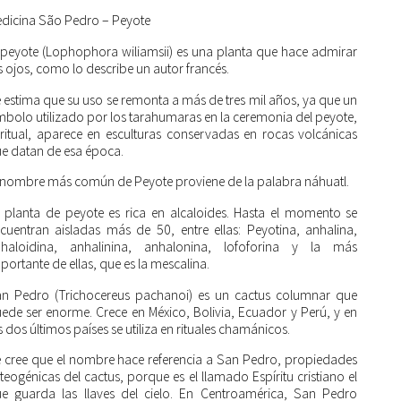
dicina São Pedro – Peyote
 peyote (Lophophora wiliamsii) es una planta que hace admirar
s ojos, como lo describe un autor francés.
 estima que su uso se remonta a más de tres mil años, ya que un
mbolo utilizado por los tarahumaras en la ceremonia del peyote,
 ritual, aparece en esculturas conservadas en rocas volcánicas
e datan de esa época.
 nombre más común de Peyote proviene de la palabra náhuatl.
 planta de peyote es rica en alcaloides. Hasta el momento se
cuentran aisladas más de 50, entre ellas: Peyotina, anhalina,
haloidina, anhalinina, anhalonina, lofoforina y la más
portante de ellas, que es la mescalina.
n Pedro (Trichocereus pachanoi) es un cactus columnar que
ede ser enorme. Crece en México, Bolivia, Ecuador y Perú, y en
s dos últimos países se utiliza en rituales chamánicos.
 cree que el nombre hace referencia a San Pedro, propiedades
teogénicas del cactus, porque es el llamado Espíritu cristiano el
e guarda las llaves del cielo. En Centroamérica, San Pedro