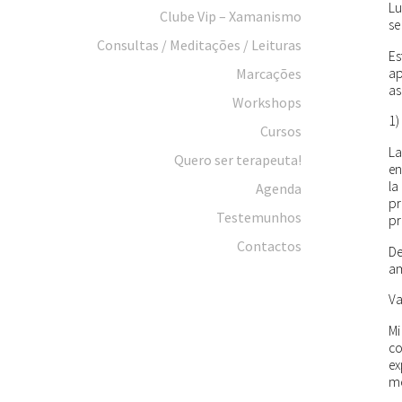
Lu
Clube Vip – Xamanismo
se
Consultas / Meditações / Leituras
Es
ap
Marcações
as
Workshops
1)
Cursos
La
Quero ser terapeuta!
en
la
Agenda
pr
Testemunhos
pr
Contactos
De
am
V
Mi
co
ex
me