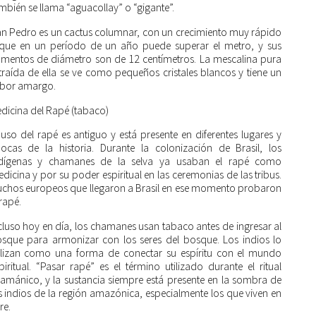
mbién se llama “aguacollay” o “gigante”.
n Pedro es un cactus columnar, con un crecimiento muy rápido
que en un período de un año puede superar el metro, y sus
mentos de diámetro son de 12 centímetros. La mescalina pura
traída de ella se ve como pequeños cristales blancos y tiene un
bor amargo.
dicina del Rapé (tabaco)
 uso del rapé es antiguo y está presente en diferentes lugares y
ocas de la historia. Durante la colonización de Brasil, los
dígenas y chamanes de la selva ya usaban el rapé como
dicina y por su poder espiritual en las ceremonias de las tribus.
chos europeos que llegaron a Brasil en ese momento probaron
 rapé.
cluso hoy en día, los chamanes usan tabaco antes de ingresar al
sque para armonizar con los seres del bosque. Los indios lo
ilizan como una forma de conectar su espíritu con el mundo
piritual. “Pasar rapé” es el término utilizado durante el ritual
amánico, y la sustancia siempre está presente en la sombra de
s indios de la región amazónica, especialmente los que viven en
re.