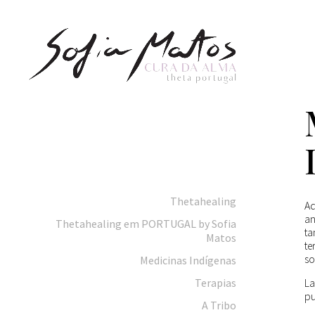
Thetahealing
Aq
an
Thetahealing em PORTUGAL by Sofia
t
Matos
te
so
Medicinas Indígenas
Terapias
La
pu
A Tribo