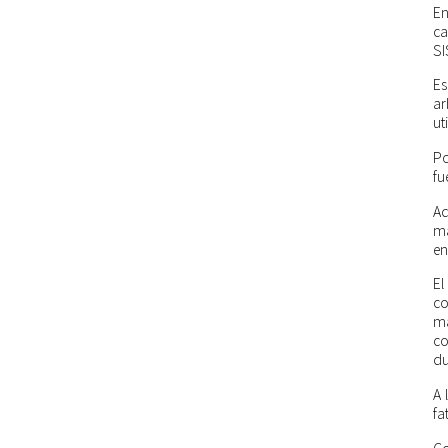
En
ca
SI
Es
ar
ut
Po
fu
Ad
má
en
El
co
ma
co
du
A 
fa