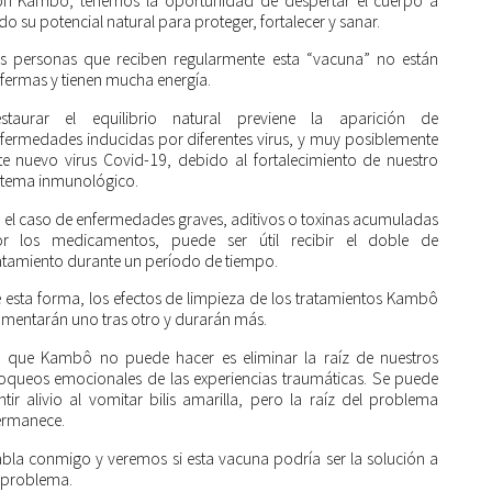
n Kambô, tenemos la oportunidad de despertar el cuerpo a
do su potencial natural para proteger, fortalecer y sanar.
s personas que reciben regularmente esta “vacuna” no están
fermas y tienen mucha energía.
staurar el equilibrio natural previene la aparición de
fermedades inducidas por diferentes virus, y muy posiblemente
te nuevo virus Covid-19, debido al fortalecimiento de nuestro
stema inmunológico.
 el caso de enfermedades graves, aditivos o toxinas acumuladas
r los medicamentos, puede ser útil recibir el doble de
atamiento durante un período de tiempo.
 esta forma, los efectos de limpieza de los tratamientos Kambô
mentarán uno tras otro y durarán más.
 que Kambô no puede hacer es eliminar la raíz de nuestros
oqueos emocionales de las experiencias traumáticas. Se puede
ntir alivio al vomitar bilis amarilla, pero la raíz del problema
rmanece.
bla conmigo y veremos si esta vacuna podría ser la solución a
 problema.