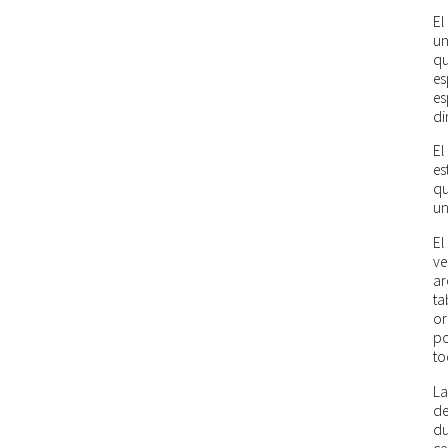
El
un
qu
es
es
di
El
es
qu
un
El
ve
ar
ta
or
po
to
La
de
du