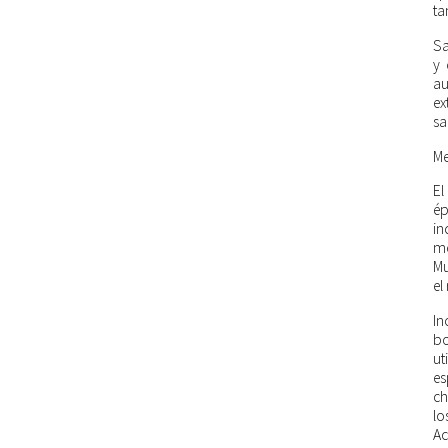
ta
Sa
y 
au
ex
sa
Me
El
ép
in
me
Mu
el
In
bo
ut
es
ch
lo
Ac