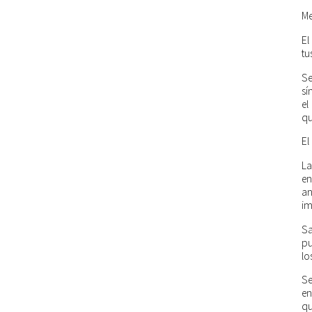
Me
El
tu
Se
sí
el
qu
El
La
en
an
im
Sa
pu
lo
Se
en
qu