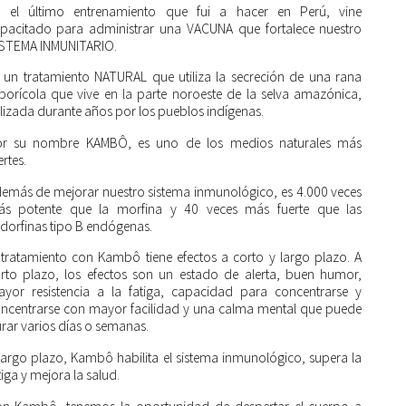
 el último entrenamiento que fui a hacer en Perú, vine
pacitado para administrar una VACUNA que fortalece nuestro
STEMA INMUNITARIO.
 un tratamiento NATURAL que utiliza la secreción de una rana
borícola que vive en la parte noroeste de la selva amazónica,
ilizada durante años por los pueblos indígenas.
r su nombre KAMBÔ, es uno de los medios naturales más
ertes.
emás de mejorar nuestro sistema inmunológico, es 4.000 veces
s potente que la morfina y 40 veces más fuerte que las
dorfinas tipo B endógenas.
 tratamiento con Kambô tiene efectos a corto y largo plazo. A
rto plazo, los efectos son un estado de alerta, buen humor,
yor resistencia a la fatiga, capacidad para concentrarse y
ncentrarse con mayor facilidad y una calma mental que puede
rar varios días o semanas.
largo plazo, Kambô habilita el sistema inmunológico, supera la
tiga y mejora la salud.