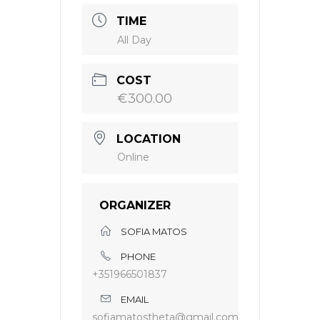
TIME
All Day
COST
€300.00
LOCATION
Online
ORGANIZER
SOFIA MATOS
PHONE
+351966501837
EMAIL
sofiamatostheta@gmail.com