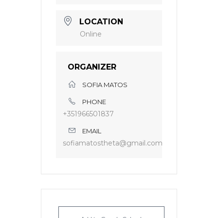
LOCATION
Online
ORGANIZER
SOFIA MATOS
PHONE
+351966501837
EMAIL
sofiamatostheta@gmail.com